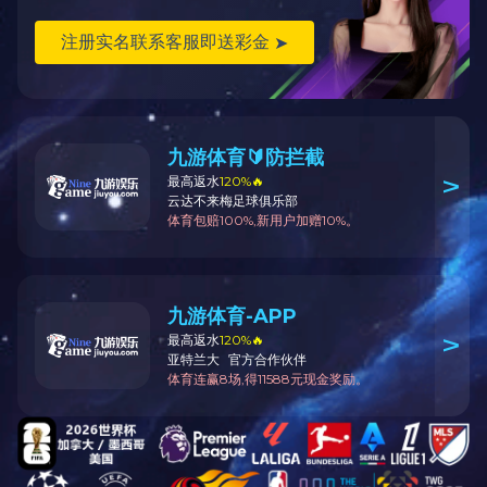
衡稳定环境温
行塑封, 因
典型客户
间不要短于20
节及气候条件
2、胶辊硬度
产品推荐
more +
量, 会使过塑
联系方式
3、塑封质量检
白色印影” ,
more +
度偏低如出现
电话：010-69591585
应考虑为塑封
注册地址：北京市通州区榆景东路5号院6
机的正确操作
3号楼2层201
邮箱：RD@beijingrunda.com
bjrdjx@163.com
上一篇：塑封机